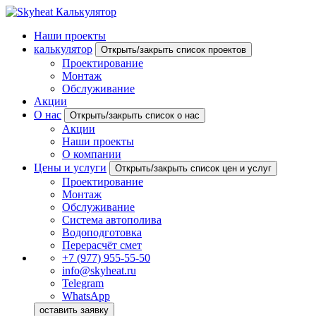
Калькулятор
Наши проекты
калькулятор
Открыть/закрыть список проектов
Проектирование
Монтаж
Обслуживание
Акции
О нас
Открыть/закрыть список о нас
Акции
Наши проекты
О компании
Цены и услуги
Открыть/закрыть список цен и услуг
Проектирование
Монтаж
Обслуживание
Система автополива
Водоподготовка
Перерасчёт смет
+7 (977) 955-55-50
info@skyheat.ru
Telegram
WhatsApp
оставить заявку